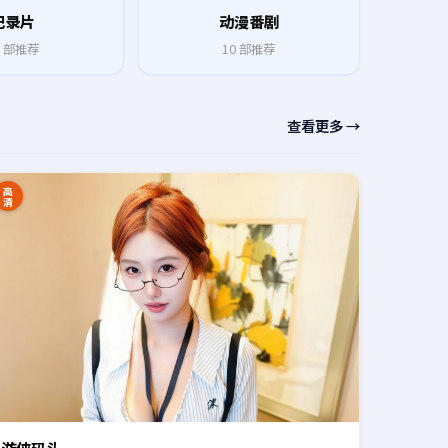
纪录片
动漫番剧
部推荐
10
部推荐
查看更多 →
高
清