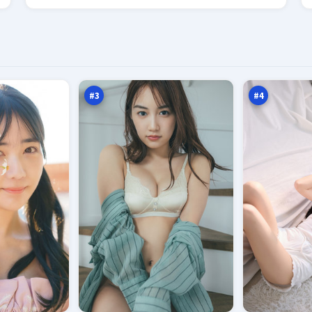
逆
西
光
山
折
追
96
94
返
缉
万
万
点
#
3
#
4
尘
月
封
面
引
悬
93
92