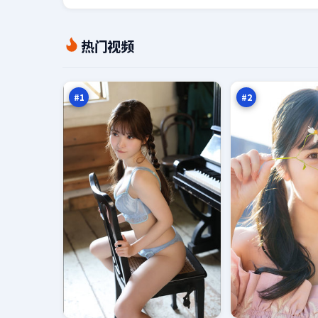
最
边
热门视频
后
境
证
特
97
97
词
攻
万
万
#
1
#
2
暗
黑
码
潮
证
营
94
94