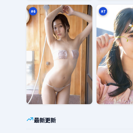
人
救
万
万
#
6
#
7
最新更新