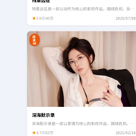
残章远征
残章远征是一部以动作为核心的影视作品，围绕危机、反转
与人物成长展开，整体节奏紧凑，适合一口气追完。
5.0
45万
2025/07/08
24:41
3
超
清
4K
深海默示录
深海默示录是一部以爱情为核心的影视作品，围绕危机、反
转与人物成长展开，整体节奏紧凑，适合一口气追完。
4.7
83万
2021/02/16