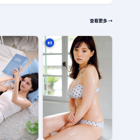
归
查看更多 →
途
旧
94
账
万
本
#
5
白
昼
追
92