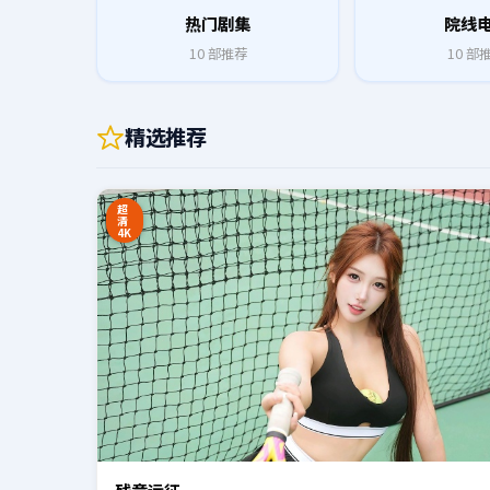
热门剧集
院线
10
部推荐
10
部
精选推荐
0:20
超
清
4K