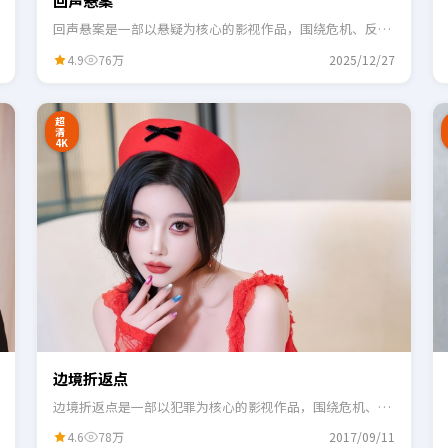
回声悬案
回声悬案是一部以悬疑为核心的影视作品，围绕危机、反转
与人物成长展开，整体节奏紧凑，适合一口气追完。
4.9
76万
2025/12/27
2:48
0:55
超
清
4K
边境折返点
边境折返点是一部以犯罪为核心的影视作品，围绕危机、反
转与人物成长展开，整体节奏紧凑，适合一口气追完。
4.6
78万
2017/09/11