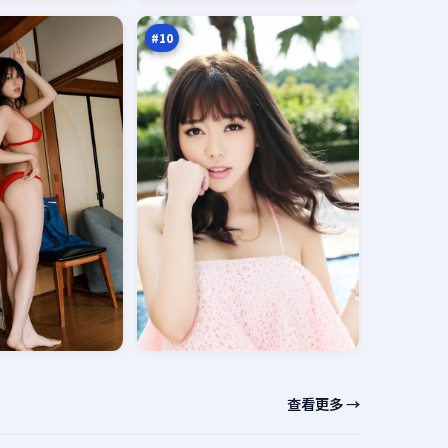
凶
万
#
10
查看更多 →