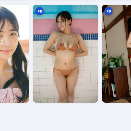
擎
案
万
万
#
8
#
9