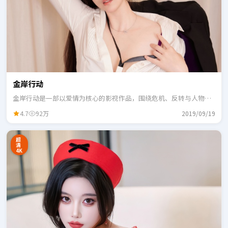
金岸行动
金岸行动是一部以爱情为核心的影视作品，围绕危机、反转与人物成
长展开，整体节奏紧凑，适合一口气追完。
4.7
92万
2019/09/19
超
清
4K