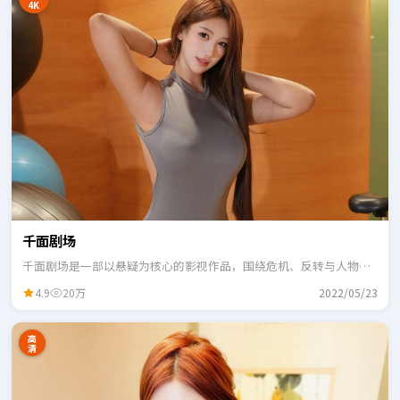
4K
千面剧场
千面剧场是一部以悬疑为核心的影视作品，围绕危机、反转与人物成
长展开，整体节奏紧凑，适合一口气追完。
4.9
20万
2022/05/23
高
清