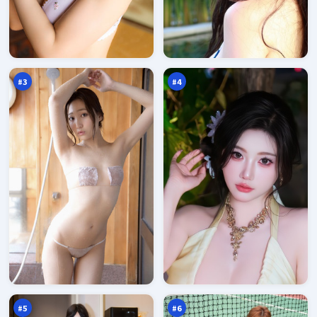
边
烈
城
焰
十
回
97
97
字
声
万
万
口
#
3
#
4
潮
断
汐
桥
追
暗
97
94
凶
涌
万
万
#
5
#
6