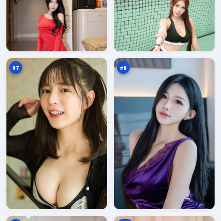
东
冷
篱
月
之
追
93
93
城
踪
万
万
#
7
#
8
无
金
声
岸
玩
行
93
92
家
动
万
万