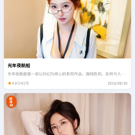
光年夜航船
光年夜航船是一部以科幻为核心的影视作品，围绕危机、反转与人物
成长展开，整体节奏紧凑，适合一口气追完。
4.8
65万
2016/08/30
超
清
4K