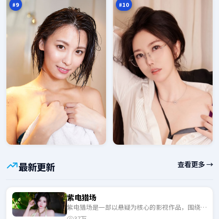
#
9
#
10
查看更多 →
最新更新
紫电猎场
紫电猎场是一部以悬疑为核心的影视作品，围绕危
机、反转与人物成长展开，整体节奏紧凑，适合一
37万