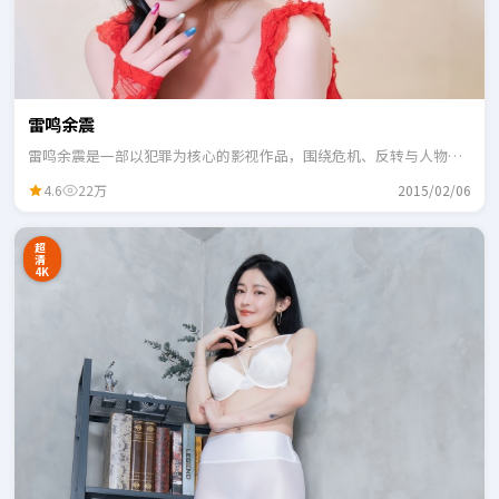
雷鸣余震
雷鸣余震是一部以犯罪为核心的影视作品，围绕危机、反转与人物成
长展开，整体节奏紧凑，适合一口气追完。
4.6
22万
2015/02/06
超
清
4K