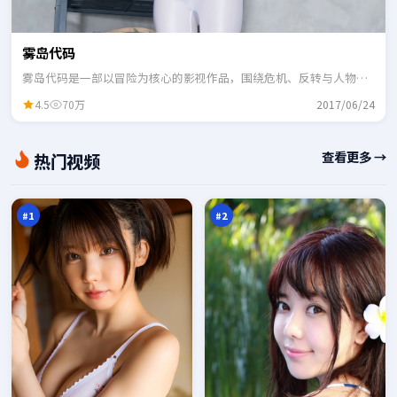
雾岛代码
雾岛代码是一部以冒险为核心的影视作品，围绕危机、反转与人物成
长展开，整体节奏紧凑，适合一口气追完。
4.5
70万
2017/06/24
暮
逆
查看更多 →
热门视频
色
光
逆
追
98
97
风
凶
万
万
局
#
1
#
2