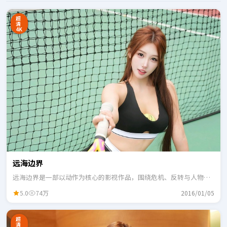
超
清
4K
远海边界
远海边界是一部以动作为核心的影视作品，围绕危机、反转与人物成
长展开，整体节奏紧凑，适合一口气追完。
5.0
74万
2016/01/05
超
清