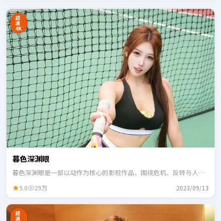
超
清
4K
暮色深渊眼
暮色深渊眼是一部以动作为核心的影视作品，围绕危机、反转与人物
成长展开，整体节奏紧凑，适合一口气追完。
5.0
29万
2023/09/13
超
清