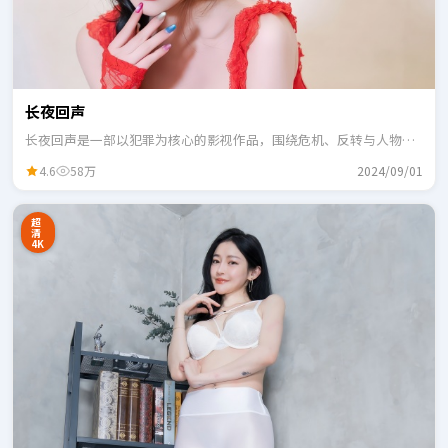
长夜回声
长夜回声是一部以犯罪为核心的影视作品，围绕危机、反转与人物成
长展开，整体节奏紧凑，适合一口气追完。
4.6
58万
2024/09/01
超
清
4K