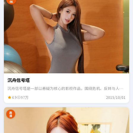
4K
沉舟信号塔
沉舟信号塔是一部以悬疑为核心的影视作品，围绕危机、反转与人物
成长展开，整体节奏紧凑，适合一口气追完。
4.9
97万
2015/10/01
高
清