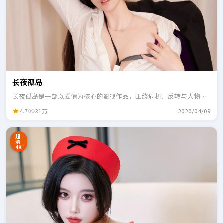
长夜孤岛
长夜孤岛是一部以爱情为核心的影视作品，围绕危机、反转与人物成
长展开，整体节奏紧凑，适合一口气追完。
4.7
31万
2020/04/09
超
清
4K