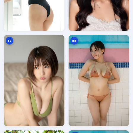
迷
紫
城
电
审
假
96
96
判
面
万
万
#
7
#
8
紫
风
电
暴
疑
逆
95
93
云
风
万
万
局