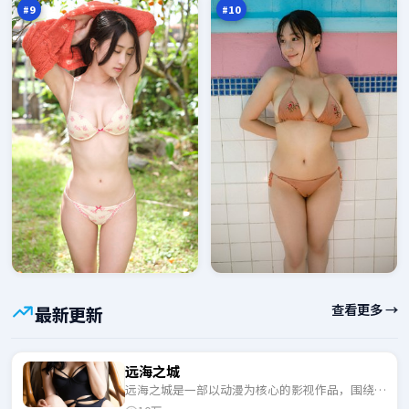
#
9
#
10
查看更多 →
最新更新
远海之城
远海之城是一部以动漫为核心的影视作品，围绕危
机、反转与人物成长展开，整体节奏紧凑，适合一