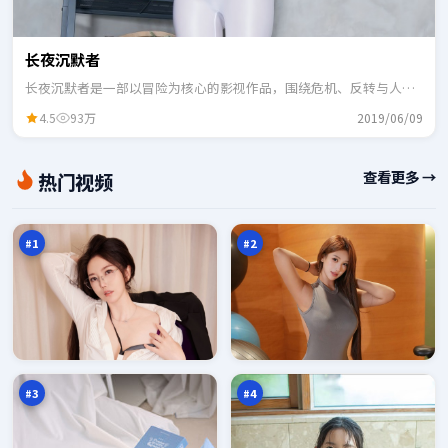
长夜沉默者
长夜沉默者是一部以冒险为核心的影视作品，围绕危机、反转与人物
成长展开，整体节奏紧凑，适合一口气追完。
4.5
93万
2019/06/09
尘
沉
查看更多 →
热门视频
封
舟
追
信
98
97
击
号
万
万
塔
#
1
#
2
旧
夜
街
色
默
旁
97
97
示
观
万
万
录
者
#
3
#
4