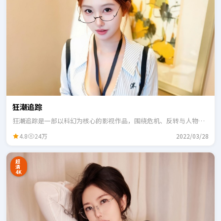
狂潮追踪
狂潮追踪是一部以科幻为核心的影视作品，围绕危机、反转与人物成
长展开，整体节奏紧凑，适合一口气追完。
4.8
24万
2022/03/28
超
清
4K