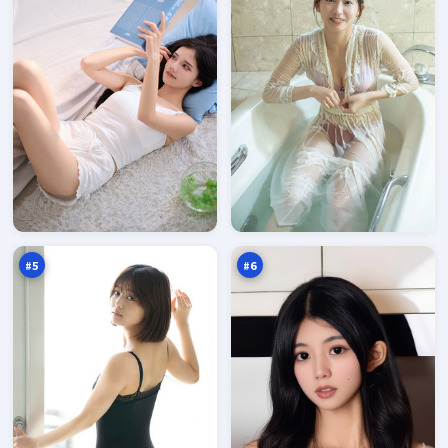
狂
火
潮
海
信
谎
96
96
号
言
万
万
之
城
#
5
#
6