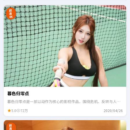
超
清
4K
暮色归零点
暮色归零点是一部以动作为核心的影视作品，围绕危机、反转与人物
成长展开，整体节奏紧凑，适合一口气追完。
5.0
72万
2020/04/26
超
清