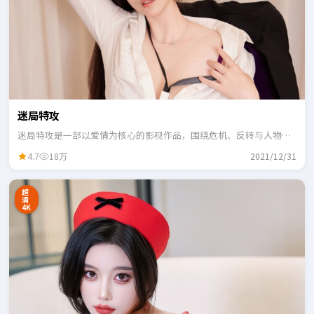
迷局特攻
迷局特攻是一部以爱情为核心的影视作品，围绕危机、反转与人物成
长展开，整体节奏紧凑，适合一口气追完。
4.7
18万
2021/12/31
超
清
4K