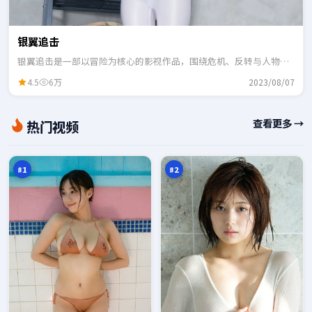
银翼追击
银翼追击是一部以冒险为核心的影视作品，围绕危机、反转与人物成
长展开，整体节奏紧凑，适合一口气追完。
4.5
6万
2023/08/07
城
霜
查看更多 →
热门视频
市
降
码
边
98
97
头
界
万
万
#
1
#
2