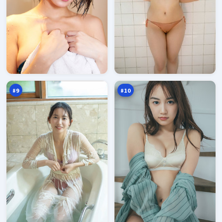
星
东
河
篱
远
惊
92
92
征
魂
万
万
#
9
#
10