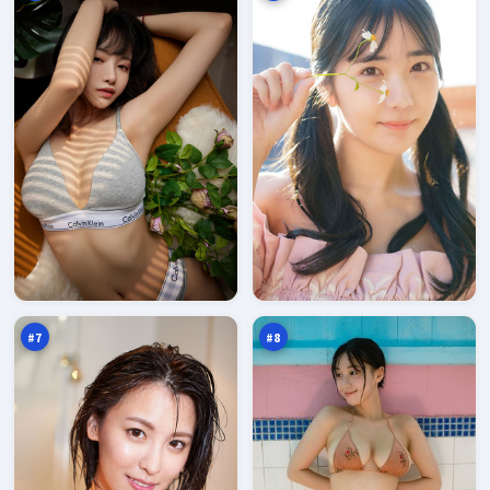
城
银
市
翼
疑
旁
94
93
云
观
万
万
者
#
7
#
8