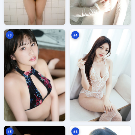
深
潮
海
汐
边
交
97
96
境
锋
万
万
线
#
3
#
4
最
灰
后
塔
旧
追
95
94
账
踪
万
万
本
#
5
#
6