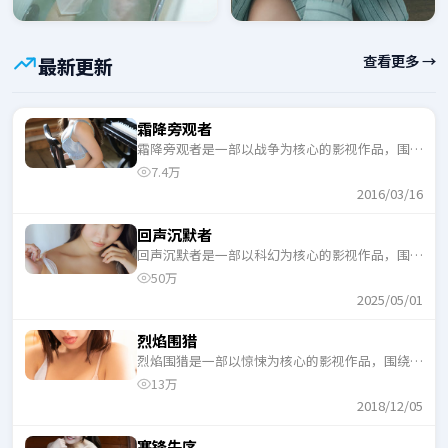
查看更多 →
最新更新
霜降旁观者
霜降旁观者是一部以战争为核心的影视作品，围绕
危机、反转与人物成长展开，整体节奏紧凑，适合
7.4万
一口气追完。
2016/03/16
回声沉默者
回声沉默者是一部以科幻为核心的影视作品，围绕
危机、反转与人物成长展开，整体节奏紧凑，适合
50万
一口气追完。
2025/05/01
烈焰围猎
烈焰围猎是一部以惊悚为核心的影视作品，围绕危
机、反转与人物成长展开，整体节奏紧凑，适合一
13万
口气追完。
2018/12/05
寒锋失序