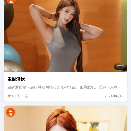
4K
尘封潜伏
尘封潜伏是一部以悬疑为核心的影视作品，围绕危机、反转与人物成
长展开，整体节奏紧凑，适合一口气追完。
4.9
83万
2024/06/17
高
清