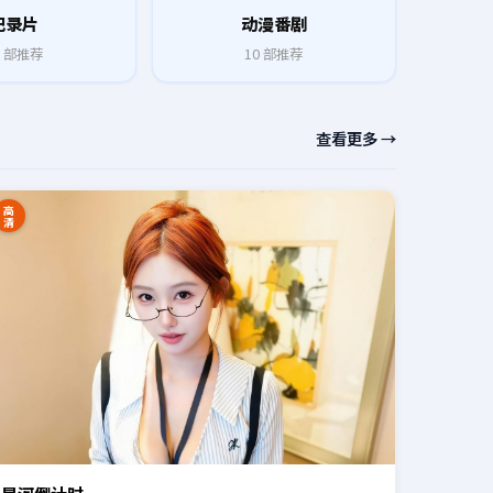
纪录片
动漫番剧
部推荐
10
部推荐
查看更多 →
高
清