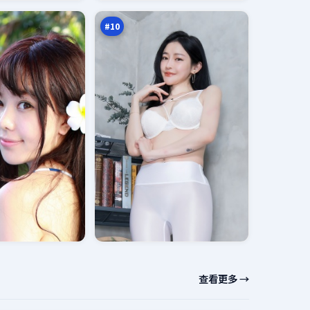
家
万
#
10
查看更多 →