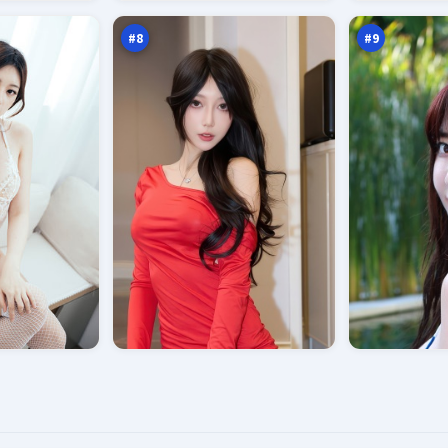
缉
判
万
万
#
8
#
9