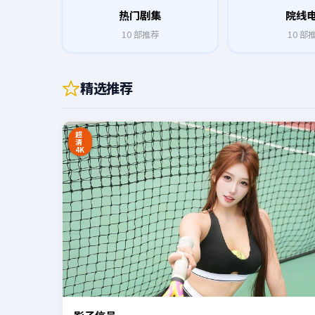
热门剧集
院线
10
部推荐
10
部
精选推荐
0:20
超
清
4K