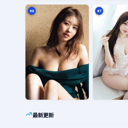
境
救
万
万
线
#
6
#
7
最新更新