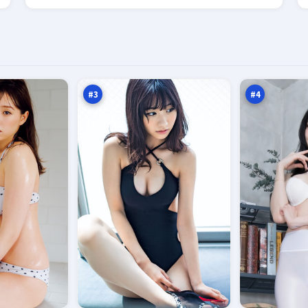
影
灰
子
塔
终
追
97
97
章
缉
万
万
#
3
#
4
第
钢
七
铁
追
审
94
94