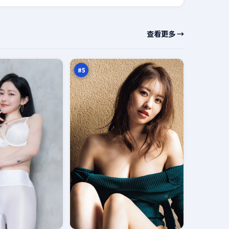
深
查看更多 →
空
追
96
缉
万
#
5
北
风
玩
94