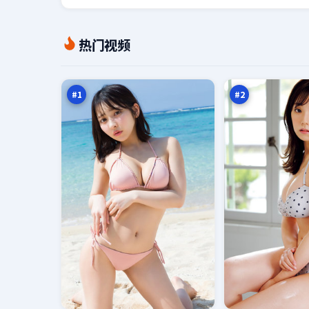
冷
赤
热门视频
月
焰
边
边
98
98
界
界
万
万
#
1
#
2
逐
边
日
城
边
营
95
94