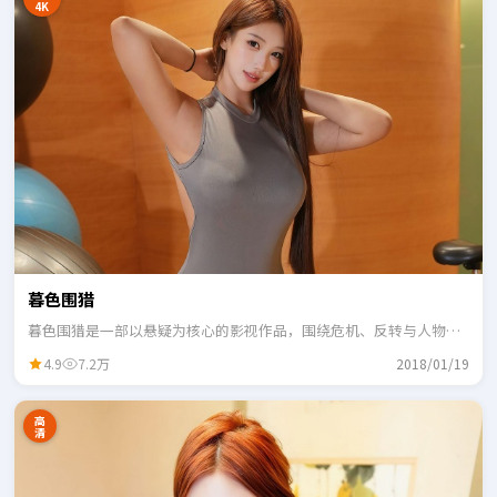
4K
暮色围猎
暮色围猎是一部以悬疑为核心的影视作品，围绕危机、反转与人物成
长展开，整体节奏紧凑，适合一口气追完。
4.9
7.2万
2018/01/19
高
清