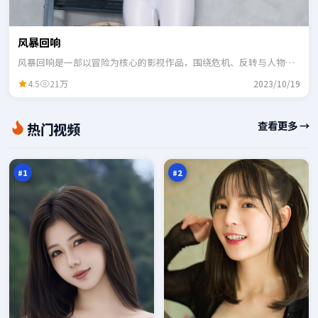
风暴回响
风暴回响是一部以冒险为核心的影视作品，围绕危机、反转与人物成
长展开，整体节奏紧凑，适合一口气追完。
4.5
21万
2023/10/19
潮
雪
查看更多 →
热门视频
汐
线
绝
笔
98
98
路
记
万
万
书
#
1
#
2