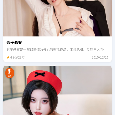
影子悬案
影子悬案是一部以爱情为核心的影视作品，围绕危机、反转与人物成
长展开，整体节奏紧凑，适合一口气追完。
4.7
23万
2015/12/16
超
清
4K