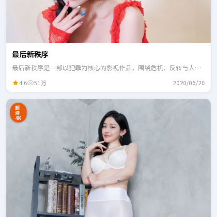
最后新秩序
最后新秩序是一部以犯罪为核心的影视作品，围绕危机、反转与人物
成长展开，整体节奏紧凑，适合一口气追完。
4.6
51万
2020/06/20
超
清
4K