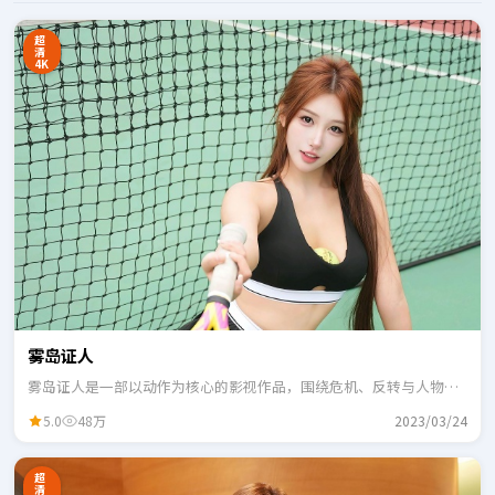
超
清
4K
雾岛证人
雾岛证人是一部以动作为核心的影视作品，围绕危机、反转与人物成
长展开，整体节奏紧凑，适合一口气追完。
5.0
48万
2023/03/24
超
清