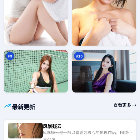
失
东
控
篱
回
惊
96
96
声
魂
万
万
壁
#
9
#
10
查看更多 →
最新更新
风暴疑云
风暴疑云是一部以喜剧为核心的影视作品，围绕危
机、反转与人物成长展开，整体节奏紧凑，适合一
93万