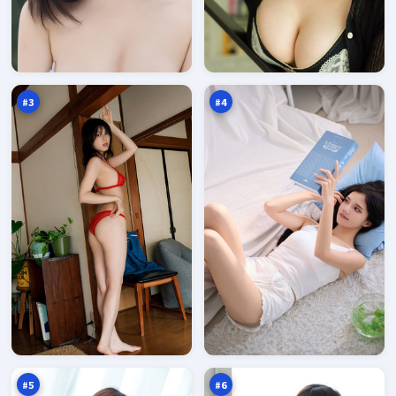
无
雪
声
线
悬
风
98
97
案
云
万
万
#
3
#
4
远
游
海
侠
玩
证
97
96
家
词
万
万
#
5
#
6