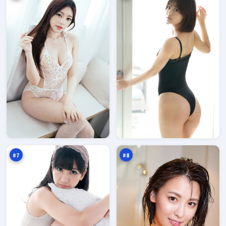
钢
雨
铁
巷
证
降
96
96
人
临
万
万
#
7
#
8