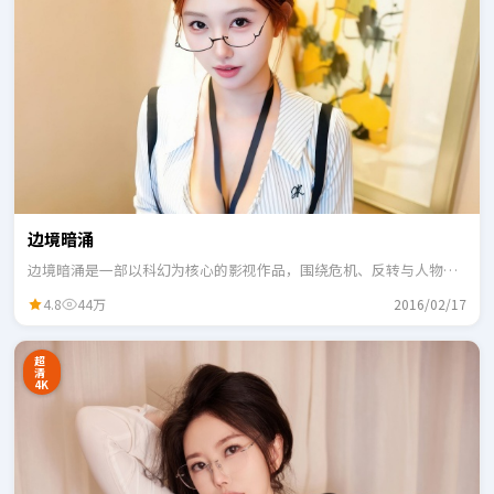
边境暗涌
边境暗涌是一部以科幻为核心的影视作品，围绕危机、反转与人物成
长展开，整体节奏紧凑，适合一口气追完。
4.8
44万
2016/02/17
超
清
4K