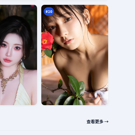
返
万
点
#
10
查看更多 →