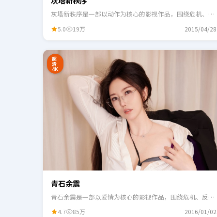
灰塔新秩序
灰塔新秩序是一部以动作为核心的影视作品，围绕危机、反
转与人物成长展开，整体节奏紧凑，适合一口气追完。
5.0
19万
2015/04/28
24:41
3
超
清
4K
青石余震
青石余震是一部以爱情为核心的影视作品，围绕危机、反转
与人物成长展开，整体节奏紧凑，适合一口气追完。
4.7
85万
2016/01/02