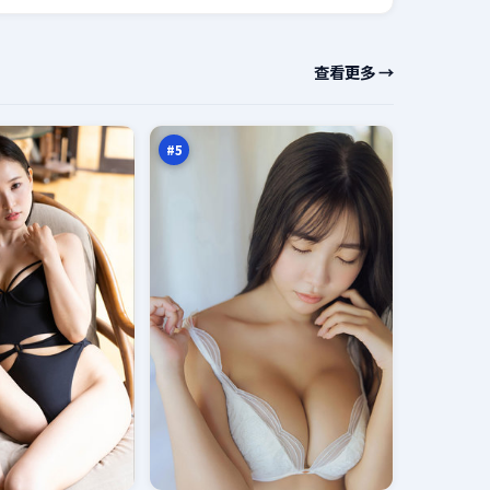
归
查看更多 →
途
无
95
名
万
火
#
5
绝
密
折
94