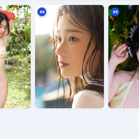
案
务
万
万
#
8
#
9