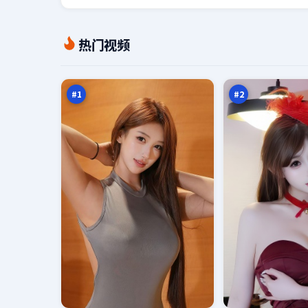
暮
灰
热门视频
色
塔
代
来
98
98
码
信
万
万
#
1
#
2
残
北
章
风
终
绝
95
95