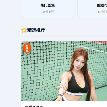
热门剧集
院线
10
部推荐
10
部
精选推荐
0:20
超
清
4K