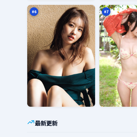
章
路
万
万
书
#
6
#
7
最新更新