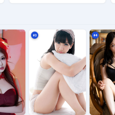
终
深
局
海
悬
任
97
96
案
务
万
万
#
3
#
4
热
暗
血
码
悬
任
94
94