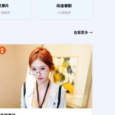
纪录片
动漫番剧
部推荐
10
部推荐
查看更多 →
高
清