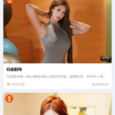
4K
归途剧场
归途剧场是一部以悬疑为核心的影视作品，围绕危机、反转与人物成
长展开，整体节奏紧凑，适合一口气追完。
4.9
22万
2025/06/16
高
清