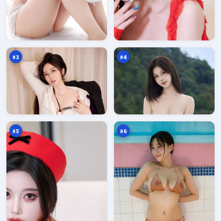
逐
迷
日
城
旁
破
97
97
观
晓
万
万
者
#
3
#
4
南
断
渡
桥
惊
回
97
96
魂
声
万
万
#
5
#
6