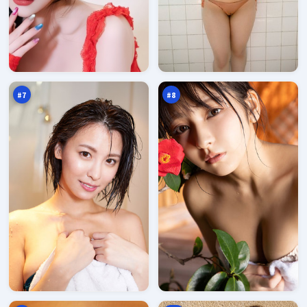
危
霓
城
虹
旁
信
95
94
观
号
万
万
者
#
7
#
8
断
夜
桥
色
入
远
94
93
口
征
万
万