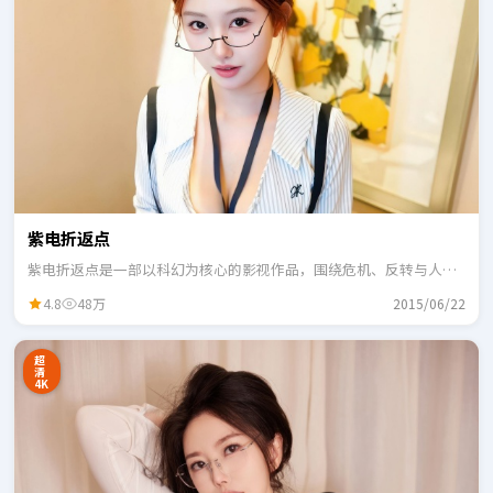
紫电折返点
紫电折返点是一部以科幻为核心的影视作品，围绕危机、反转与人物
成长展开，整体节奏紧凑，适合一口气追完。
4.8
48万
2015/06/22
超
清
4K