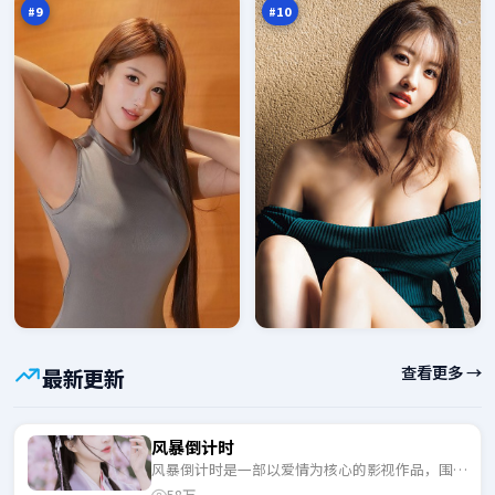
#
9
#
10
查看更多 →
最新更新
风暴倒计时
风暴倒计时是一部以爱情为核心的影视作品，围绕
危机、反转与人物成长展开，整体节奏紧凑，适合