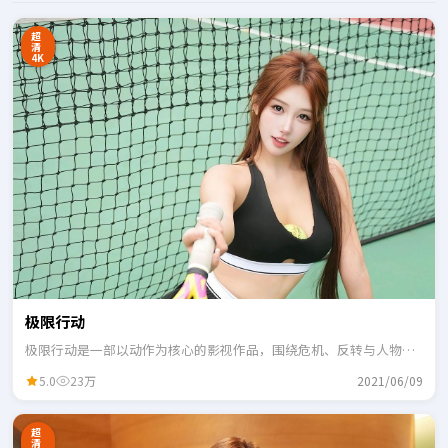
超
清
4K
极限行动
极限行动是一部以动作为核心的影视作品，围绕危机、反转与人物成
长展开，整体节奏紧凑，适合一口气追完。
5.0
23万
2021/06/09
超
清