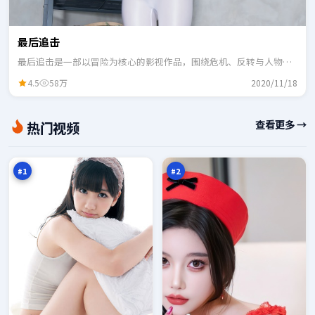
最后追击
最后追击是一部以冒险为核心的影视作品，围绕危机、反转与人物成
长展开，整体节奏紧凑，适合一口气追完。
4.5
58万
2020/11/18
西
月
查看更多 →
热门视频
山
面
追
迷
98
98
缉
雾
万
万
#
1
#
2