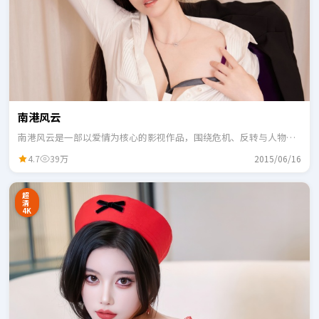
南港风云
南港风云是一部以爱情为核心的影视作品，围绕危机、反转与人物成
长展开，整体节奏紧凑，适合一口气追完。
4.7
39万
2015/06/16
超
清
4K