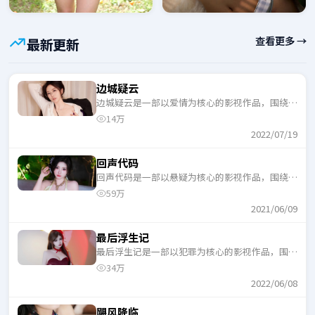
查看更多 →
最新更新
边城疑云
边城疑云是一部以爱情为核心的影视作品，围绕危
机、反转与人物成长展开，整体节奏紧凑，适合一
14万
口气追完。
2022/07/19
回声代码
回声代码是一部以悬疑为核心的影视作品，围绕危
机、反转与人物成长展开，整体节奏紧凑，适合一
59万
口气追完。
2021/06/09
最后浮生记
最后浮生记是一部以犯罪为核心的影视作品，围绕
危机、反转与人物成长展开，整体节奏紧凑，适合
34万
一口气追完。
2022/06/08
飓风降临