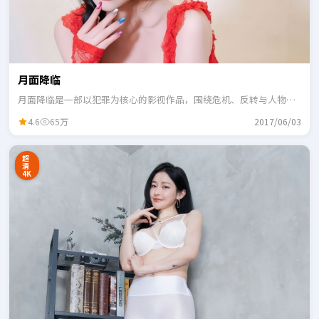
月面降临
月面降临是一部以犯罪为核心的影视作品，围绕危机、反转与人物成
长展开，整体节奏紧凑，适合一口气追完。
4.6
65万
2017/06/03
超
清
4K