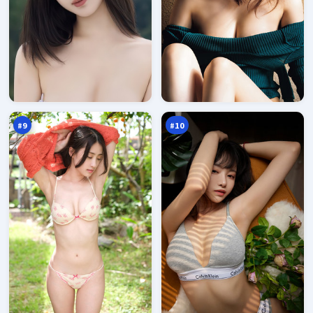
风
千
暴
面
潜
码
94
94
伏
头
万
万
#
9
#
10