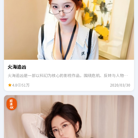
火海追凶
火海追凶是一部以科幻为核心的影视作品，围绕危机、反转与人物成
长展开，整体节奏紧凑，适合一口气追完。
4.8
51万
2020/03/30
超
清
4K