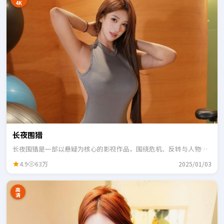
4K
长夜围猎
长夜围猎是一部以悬疑为核心的影视作品，围绕危机、反转与人物成
长展开，整体节奏紧凑，适合一口气追完。
4.9
63万
2025/01/03
高
清