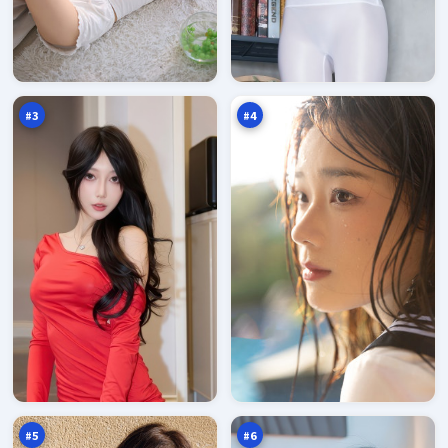
城
弧
市
光
剧
特
97
96
场
攻
万
万
#
3
#
4
天
钢
际
铁
终
惊
96
95
章
魂
万
万
#
5
#
6