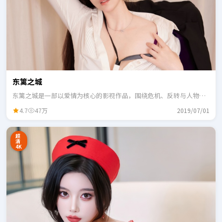
东篱之城
东篱之城是一部以爱情为核心的影视作品，围绕危机、反转与人物成
长展开，整体节奏紧凑，适合一口气追完。
4.7
47万
2019/07/01
超
清
4K