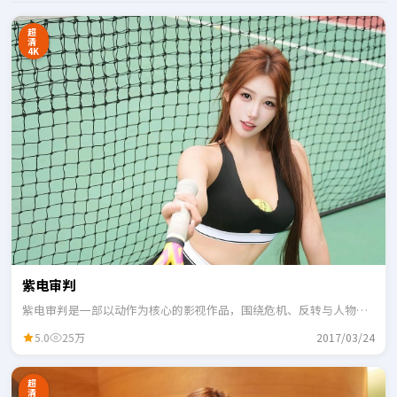
超
清
4K
紫电审判
紫电审判是一部以动作为核心的影视作品，围绕危机、反转与人物成
长展开，整体节奏紧凑，适合一口气追完。
5.0
25万
2017/03/24
超
清