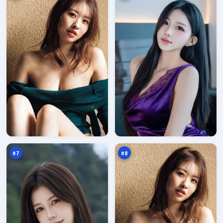
蓝
青
海
石
疑
剧
95
94
踪
场
万
万
#
7
#
8