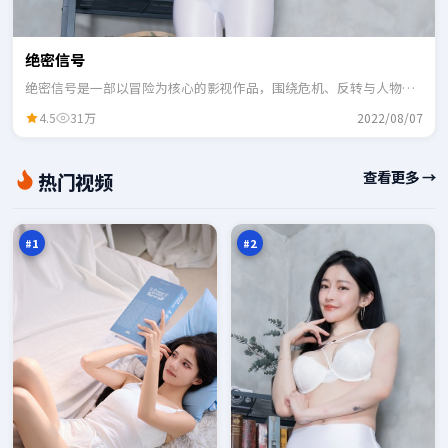
绝密信号
绝密信号是一部以冒险为核心的影视作品，围绕危机、反转与人物成
长展开，整体节奏紧凑，适合一口气追完。
4.5
31万
2022/08/07
绝
迷
查看更多 →
热门视频
密
城
默
旧
98
97
示
账
万
万
录
本
#
1
#
2